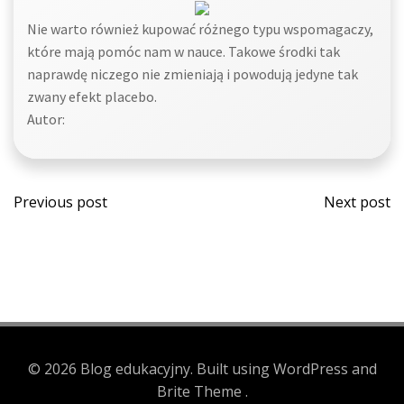
Nie warto również kupować różnego typu wspomagaczy,
które mają pomóc nam w nauce. Takowe środki tak
naprawdę niczego nie zmieniają i powodują jedyne tak
zwany efekt placebo.
Autor:
Post
Post
Previous post
Next post
navigation
navi
© 2026 Blog edukacyjny. Built using WordPress and
Brite Theme .