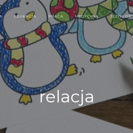
A
EDUKACJA
PRACA
MEDYCYNA
JĘZYKI OB
relacja