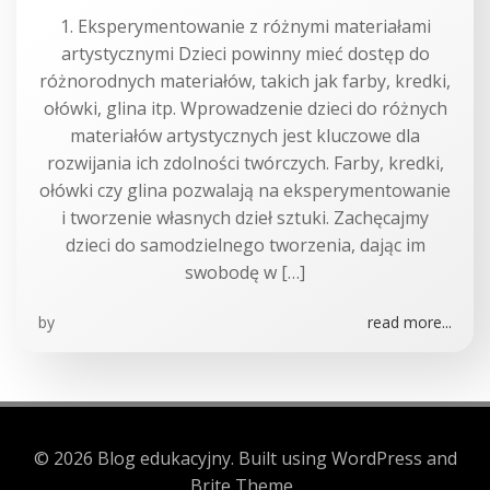
1. Eksperymentowanie z różnymi materiałami
artystycznymi Dzieci powinny mieć dostęp do
różnorodnych materiałów, takich jak farby, kredki,
ołówki, glina itp. Wprowadzenie dzieci do różnych
materiałów artystycznych jest kluczowe dla
rozwijania ich zdolności twórczych. Farby, kredki,
ołówki czy glina pozwalają na eksperymentowanie
i tworzenie własnych dzieł sztuki. Zachęcajmy
dzieci do samodzielnego tworzenia, dając im
swobodę w […]
by
read more...
© 2026 Blog edukacyjny. Built using WordPress and
Brite Theme .