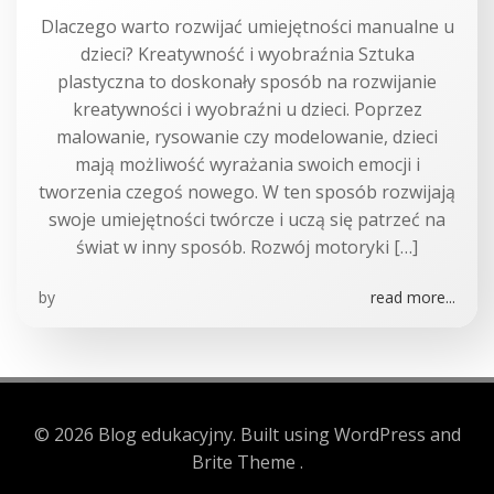
Dlaczego warto rozwijać umiejętności manualne u
dzieci? Kreatywność i wyobraźnia Sztuka
plastyczna to doskonały sposób na rozwijanie
kreatywności i wyobraźni u dzieci. Poprzez
malowanie, rysowanie czy modelowanie, dzieci
mają możliwość wyrażania swoich emocji i
tworzenia czegoś nowego. W ten sposób rozwijają
swoje umiejętności twórcze i uczą się patrzeć na
świat w inny sposób. Rozwój motoryki […]
by
read more...
© 2026 Blog edukacyjny. Built using WordPress and
Brite Theme .