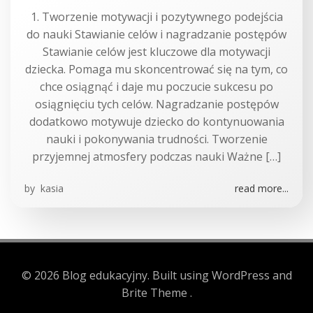
1. Tworzenie motywacji i pozytywnego podejścia
do nauki Stawianie celów i nagradzanie postępów
Stawianie celów jest kluczowe dla motywacji
dziecka. Pomaga mu skoncentrować się na tym, co
chce osiągnąć i daje mu poczucie sukcesu po
osiągnięciu tych celów. Nagradzanie postępów
dodatkowo motywuje dziecko do kontynuowania
nauki i pokonywania trudności. Tworzenie
przyjemnej atmosfery podczas nauki Ważne […]
by
kasia
read more...
© 2026 Blog edukacyjny. Built using WordPress and
Brite Theme .