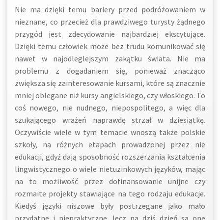
Nie ma dzięki temu bariery przed podróżowaniem w
nieznane, co przecież dla prawdziwego turysty żądnego
przygód jest zdecydowanie najbardziej ekscytujące.
Dzięki temu człowiek może bez trudu komunikować się
nawet w najodleglejszym zakątku świata. Nie ma
problemu z dogadaniem się, ponieważ znacząco
zwiększa się zainteresowanie kursami, które są znacznie
mniej oblegane niż kursy angielskiego, czy włoskiego. To
coś nowego, nie nudnego, niepospolitego, a więc dla
szukającego wrażeń naprawdę strzał w dziesiątkę.
Oczywiście wiele w tym temacie wnoszą także polskie
szkoły, na różnych etapach prowadzonej przez nie
edukacji, gdyż dają sposobność rozszerzania kształcenia
lingwistycznego o wiele nietuzinkowych języków, mając
na to możliwość przez dofinansowanie unijne czy
rozmaite projekty stawiające na tego rodzaju edukacje.
Kiedyś języki niszowe były postrzegane jako mało
przydatne i niepraktyczne, lecz na dziś dzień są one