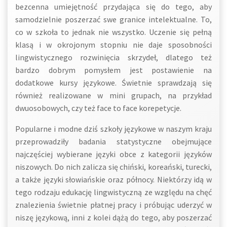
bezcenna umiejętność przydająca się do tego, aby
samodzielnie poszerzać swe granice intelektualne. To,
co w szkoła to jednak nie wszystko. Uczenie się pełną
klasą i w okrojonym stopniu nie daje sposobności
lingwistycznego rozwinięcia skrzydeł, dlatego też
bardzo dobrym pomysłem jest postawienie na
dodatkowe kursy językowe. Świetnie sprawdzają się
również realizowane w mini grupach, na przykład
dwuosobowych, czy też face to face korepetycje.
Popularne i modne dziś szkoły językowe w naszym kraju
przeprowadziły badania statystyczne obejmujące
najczęściej wybierane języki obce z kategorii języków
niszowych. Do nich zalicza się chiński, koreański, turecki,
a także języki słowiańskie oraz północy. Niektórzy idą w
tego rodzaju edukację lingwistyczną ze względu na chęć
znalezienia świetnie płatnej pracy i próbując uderzyć w
niszę językową, inni z kolei dążą do tego, aby poszerzać